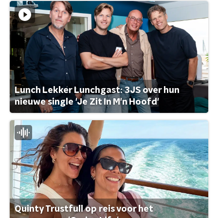
Lunch Lekker Lunchgast: 3JS over hun
nieuwe single 'Je Zit In M'n Hoofd'
Quinty Trustfull op reis voor het