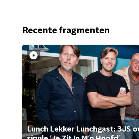
Recente fragmenten
Lunch Lekker Lunchgast: 3JS o
single 'Je Zit In M'n Hoofd'