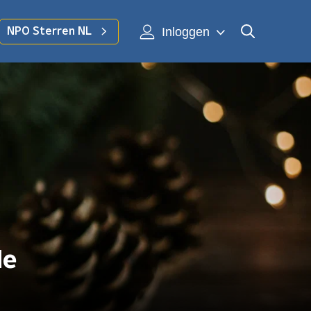
Inloggen
NPO Sterren NL
de