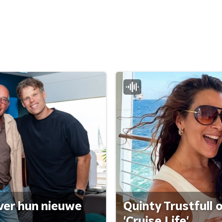
ver hun nieuwe
Quinty Trustfull 
'Cruise Life'