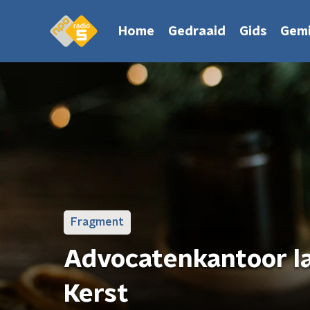
Home
Gedraaid
Gids
Gemi
Fragment
Advocatenkantoor la
Kerst