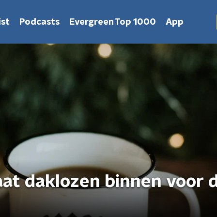
st
Podcasts
Evergreen Top 1000
App
at daklozen binnen voor 