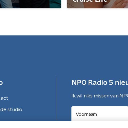
o
NPO Radio 5 nie
Ik wil niks missen van NP
tact
de studio