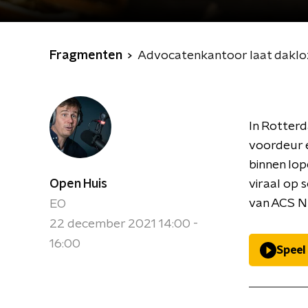
Fragmenten
Advocatenkantoor laat dakloz
In Rotterd
voordeur e
binnen lop
Open Huis
viraal op 
van ACS N
EO
22 december 2021 14:00 -
16:00
Speel