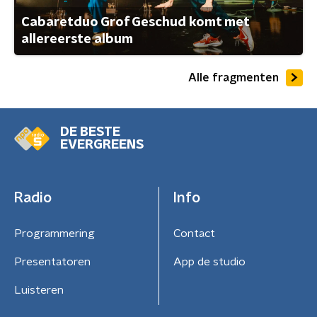
Cabaretduo Grof Geschud komt met
allereerste album
Alle fragmenten
DE BESTE
EVERGREENS
Radio
Info
Programmering
Contact
Presentatoren
App de studio
Luisteren