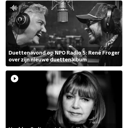
Duettenavond op NPO Radio 5: René Froger
over zijn nieuwe duettenalbum