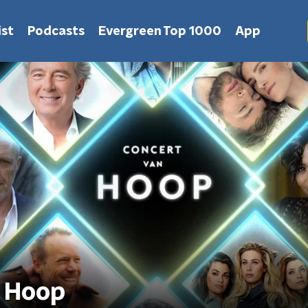
st
Podcasts
Evergreen Top 1000
App
 Hoop