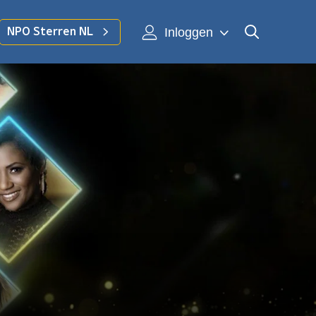
Inloggen
NPO Sterren NL