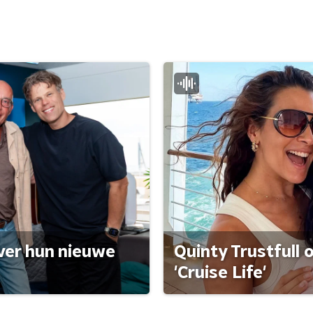
ver hun nieuwe
Quinty Trustfull 
'Cruise Life'