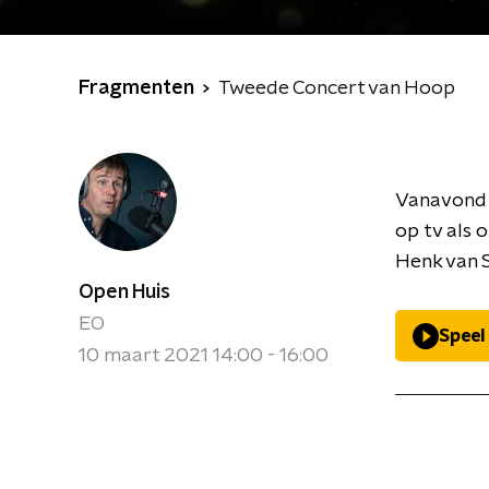
Fragmenten
Tweede Concert van Hoop
Vanavond v
op tv als 
Henk van 
Open Huis
EO
Speel
10 maart 2021 14:00 - 16:00