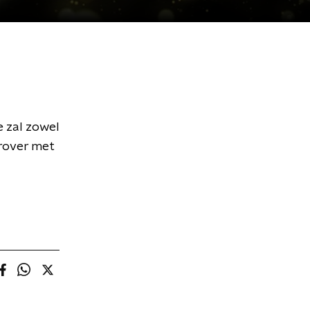
e zal zowel
erover met