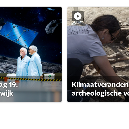
ag 19:
Klimaatveranderi
wijk
archeologische v