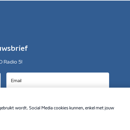
uwsbrief
O Radio 5!
Cookiebeleid