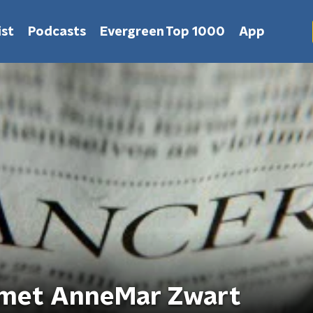
st
Podcasts
Evergreen Top 1000
App
r, met AnneMar Zwart