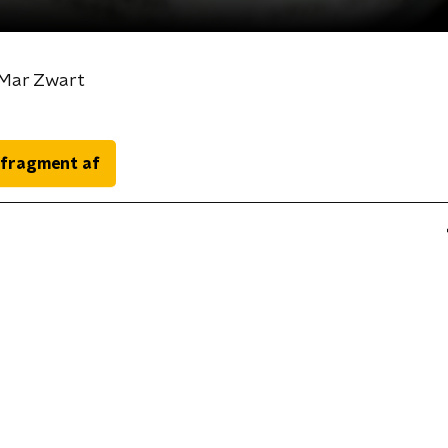
eMar Zwart
 fragment af