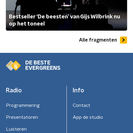
Bestseller ‘De beesten’ van Gijs Wilbrink nu
op het toneel
Alle fragmenten
DE BESTE
EVERGREENS
Radio
Info
Programmering
Contact
Presentatoren
App de studio
Luisteren