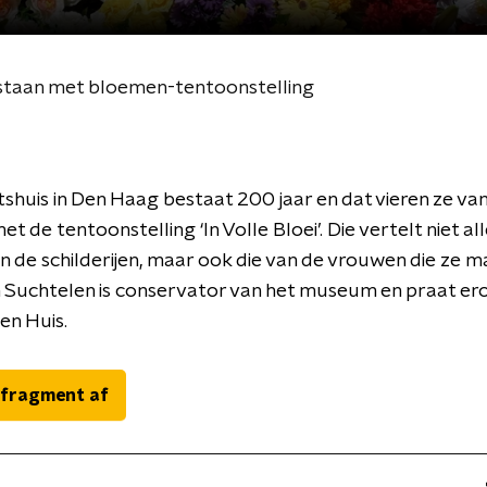
estaan met bloemen-tentoonstelling
shuis in Den Haag bestaat 200 jaar en dat vieren ze va
 de tentoonstelling ‘In Volle Bloei’. Die vertelt niet al
n de schilderijen, maar ook die van de vrouwen die ze m
 Suchtelen is conservator van het museum en praat er
en Huis.
 fragment af