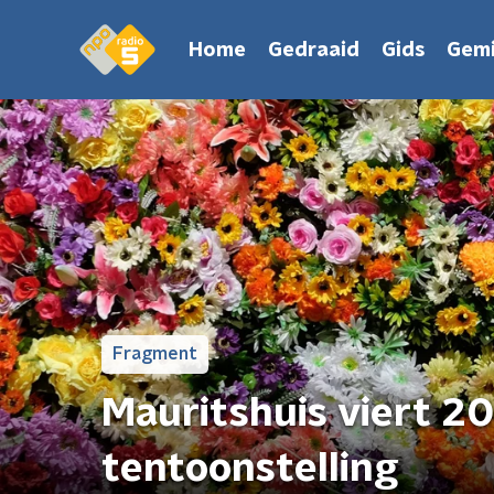
Home
Gedraaid
Gids
Gemi
Fragment
Mauritshuis viert 2
tentoonstelling