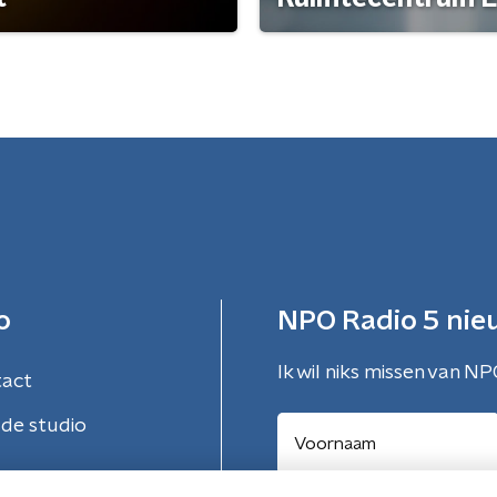
o
NPO Radio 5 nie
Ik wil niks missen van NP
tact
de studio