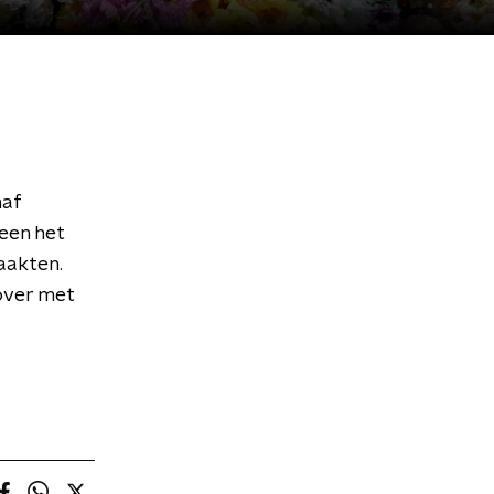
naf
leen het
aakten.
over met