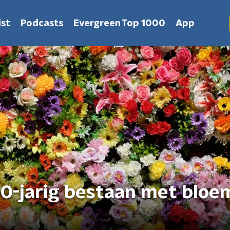
st
Podcasts
Evergreen Top 1000
App
00-jarig bestaan met bloe