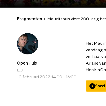
Fragmenten
Mauritshuis viert 200-jarig b
Het Maurit
vandaag met
verhaal va
Open Huis
Ariane van
Henk in Op
EO
10 februari 2022 14:00 - 16:00
Speel