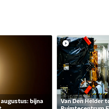
 augustus: bijna
Van Den Helder to
t
Ruimtecentrum E