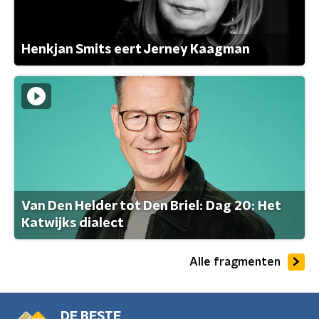
Henkjan Smits eert Jerney Kaagman
Van Den Helder tot Den Briel: Dag 20: Het
Katwijks dialect
Alle fragmenten
DE BESTE