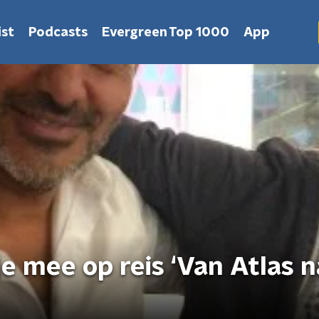
st
Podcasts
Evergreen Top 1000
App
e mee op reis ‘Van Atlas n