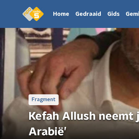
Home
Gedraaid
Gids
Gemi
Fragment
Kefah Allush neemt j
Arabië’