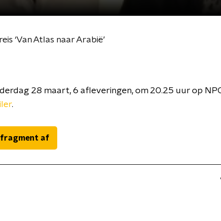
eis ‘Van Atlas naar Arabië’
derdag 28 maart, 6 afleveringen, om 20.25 uur op NP
iler
.
 fragment af