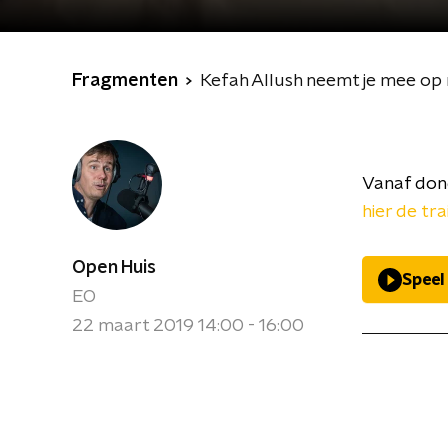
Fragmenten
Kefah Allush neemt je mee op r
Vanaf don
hier de tra
Open Huis
Speel
EO
22 maart 2019 14:00 - 16:00