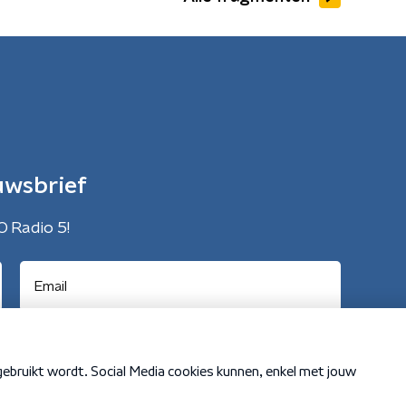
uwsbrief
O Radio 5!
Cookiebeleid