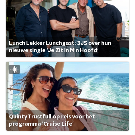
Lunch Lekker Lunchgast: 3JS over hun
nieuwe single 'Je Zit In M'n Hoofd'
Quinty Trustfull op reis voor het
programma 'Cruise Life'