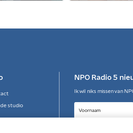
o
NPO Radio 5 nie
Ik wil niks missen van NP
tact
de studio
Aanmelden