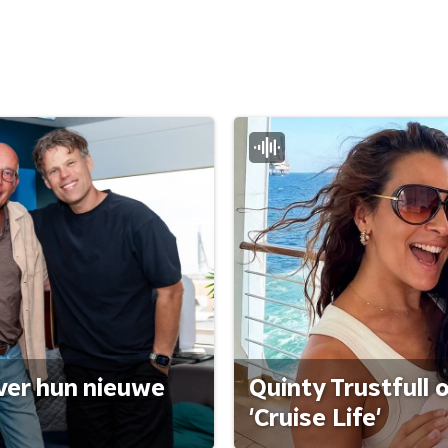
ver hun nieuwe
Quinty Trustfull 
'Cruise Life'