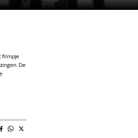
t filmpje
zingen. De
e