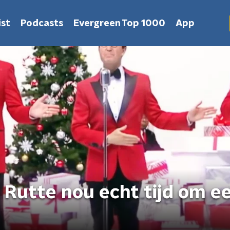
st
Podcasts
Evergreen Top 1000
App
Rutte nou echt tijd om e