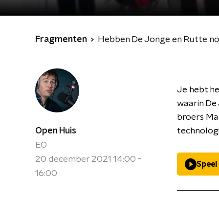
Fragmenten
Hebben De Jonge en Rutte nou 
Je hebt hem
waarin De 
broers Ma
Open Huis
technologi
EO
20 december 2021 14:00 -
Speel
16:00