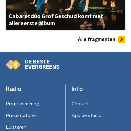
Cabaretduo Grof Geschud komt met
allereerste album
Alle fragmenten
DE BESTE
EVERGREENS
Radio
Info
Programmering
Contact
Presentatoren
App de studio
Luisteren