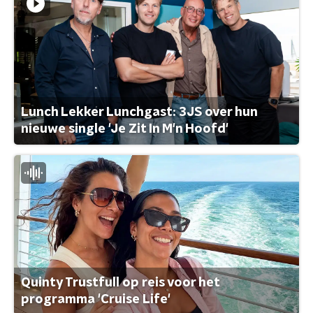
Lunch Lekker Lunchgast: 3JS over hun
nieuwe single 'Je Zit In M'n Hoofd'
Quinty Trustfull op reis voor het
programma 'Cruise Life'