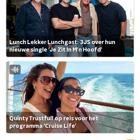
Lunch Lekker Lunchgast: 3JS over hun
nieuwe single 'Je Zit In M'n Hoofd'
Quinty Trustfull op reis voor het
programma 'Cruise Life'