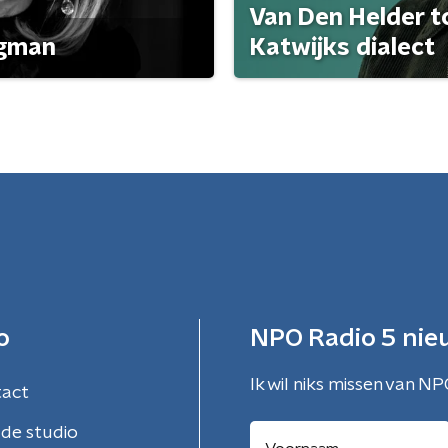
Van Den Helder to
agman
Katwijks dialect
o
NPO Radio 5 nie
Ik wil niks missen van NP
tact
de studio