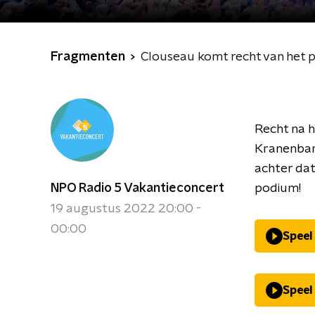
Fragmenten
Clouseau komt recht van het 
Recht na h
Kranenbarg
achter dat
NPO Radio 5 Vakantieconcert
podium!
19 augustus 2022 20:00 -
00:00
Speel
Speel