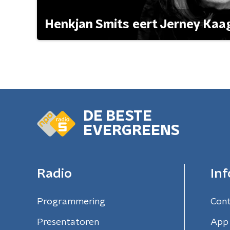
Henkjan Smits eert Jerney Ka
DE BESTE
EVERGREENS
Radio
Inf
Programmering
Con
Presentatoren
App 