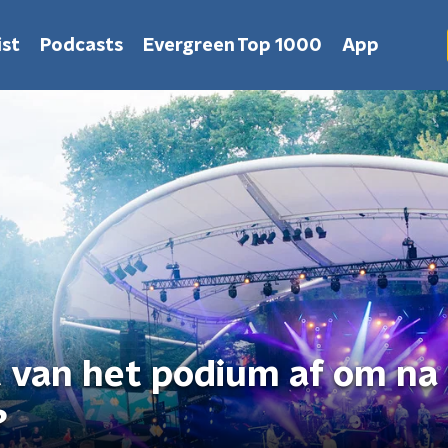
st
Podcasts
Evergreen Top 1000
App
 van het podium af om na
?