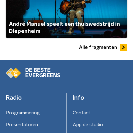
André Manuel speelt een thuiswedstrijd in
Diepenheim
Alle fragmenten
DE BESTE
EVERGREENS
Radio
Info
Programmering
Contact
Presentatoren
App de studio