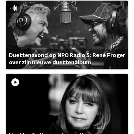
Duettenavond op NPO Radio 5: René Froger
over zijn nieuwe duettenalbum