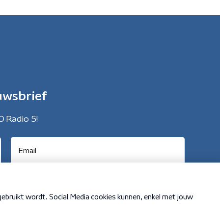
uwsbrief
O Radio 5!
Cookiebeleid