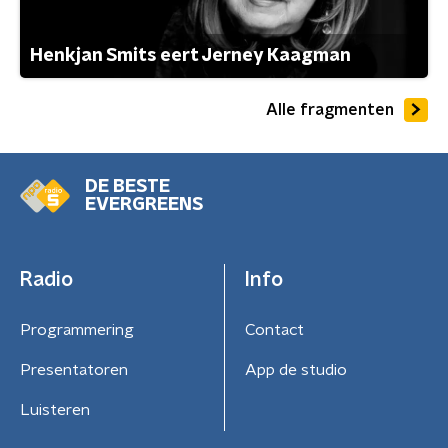
Henkjan Smits eert Jerney Kaagman
Alle fragmenten
DE BESTE
EVERGREENS
Radio
Info
Programmering
Contact
Presentatoren
App de studio
Luisteren