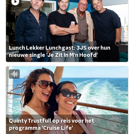
Lunch Lekker Lunchgast: 3JS over hun
nieuwe single 'Je Zit In M'n Hoofd'
Quinty Trustfull op reis voor het
programma 'Cruise Life'