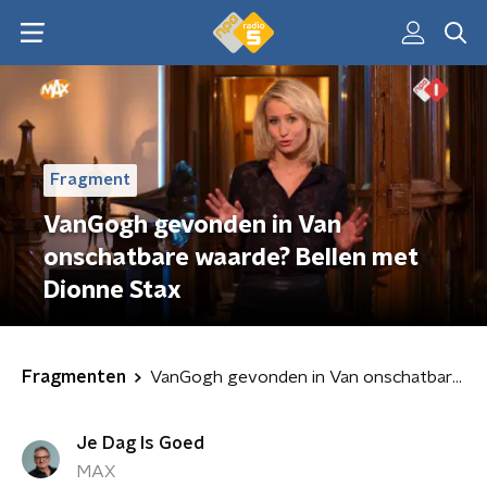
Fragment
VanGogh gevonden in Van
onschatbare waarde? Bellen met
Dionne Stax
Fragmenten
VanGogh gevonden in Van onschatbare waarde? Bellen met Dionne Stax
Je Dag Is Goed
MAX