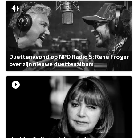
Duettenavond op NPO Radio 5: René Froger
over zijn nieuwe duettenalbum