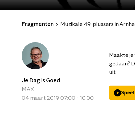
Fragmenten
Muzikale 49-plussers in Arnh
Maakte je 
gedaan? Da
uit.
Je Dag Is Goed
MAX
Speel
04 maart 2019 07:00 - 10:00