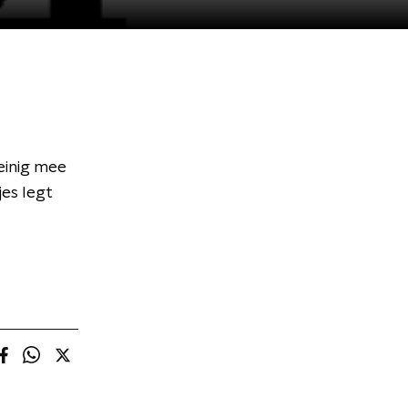
einig mee
jes legt