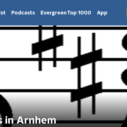
st
Podcasts
Evergreen Top 1000
App
s in Arnhem