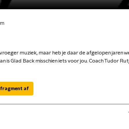
em
vroeger muziek, maar heb je daar de afgelopen jaren w
n is Glad Back misschien iets voor jou. Coach Tudor Rut
 fragment af