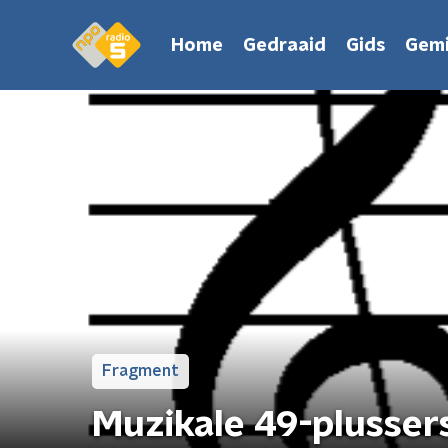
Home
Gedraaid
Gids
Gemi
Fragment
Muzikale 49-plusser