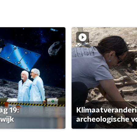
ag 19:
Klimaatveranderi
wijk
archeologische v