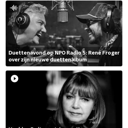
Duettenavond op NPO Radio 5: René Froger
over zijn nieuwe duettenalbum