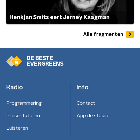
Henkjan Smits eert Jerney Kaagman
Alle fragmenten
DE BESTE
EVERGREENS
Radio
Info
Programmering
Contact
Presentatoren
App de studio
Luisteren