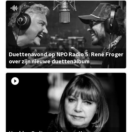
Duettenavond op NPO Radio 5: René Froger
over zijn nieuwe duettenalbum