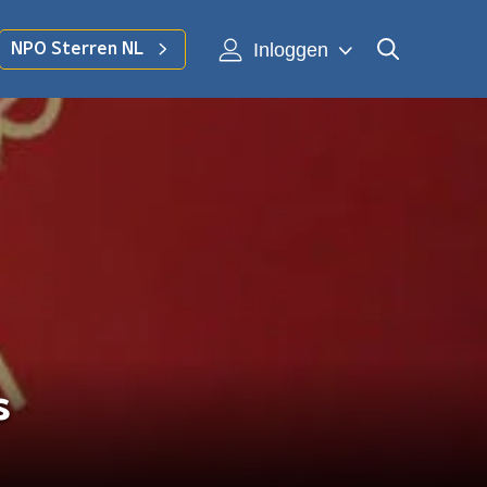
Inloggen
NPO Sterren NL
s