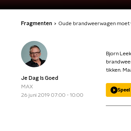
Fragmenten
Oude brandweerwagen moet w
Bjorn Leek
brandweera
tikken. Ma
Je Dag Is Goed
MAX
Speel
26 juni 2019 07:00 - 10:00