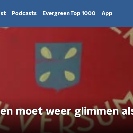
st
Podcasts
Evergreen Top 1000
App
en moet weer glimmen al