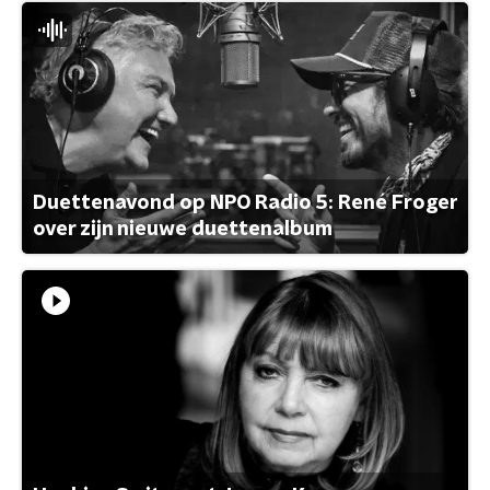
Duettenavond op NPO Radio 5: René Froger
over zijn nieuwe duettenalbum