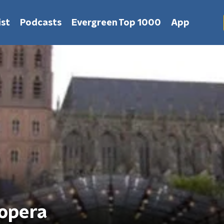
st
Podcasts
Evergreen Top 1000
App
opera