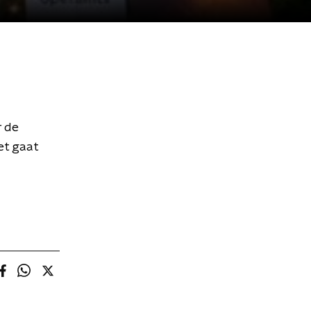
r de
et gaat