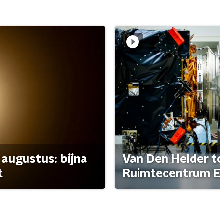
 augustus: bijna
Van Den Helder to
t
Ruimtecentrum E