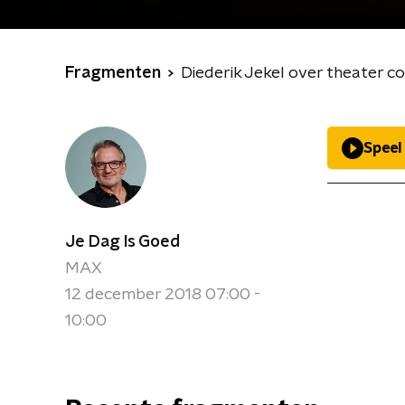
Fragmenten
Diederik Jekel over theater co
Speel
Je Dag Is Goed
MAX
12 december 2018 07:00 -
10:00