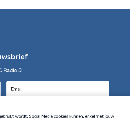
uwsbrief
O Radio 5!
Cookiebeleid