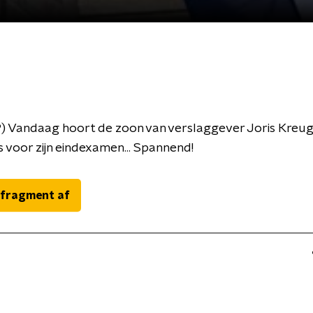
) Vandaag hoort de zoon van verslaggever Joris Kreugel
s voor zijn eindexamen... Spannend!
 fragment af