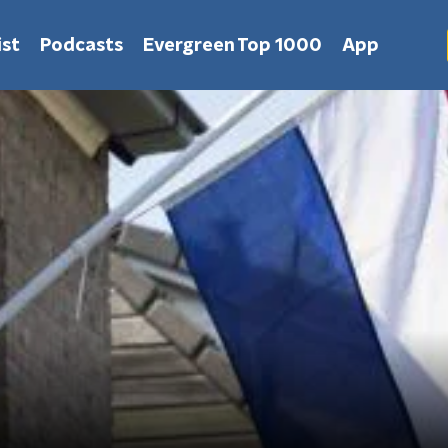
st
Podcasts
Evergreen Top 1000
App