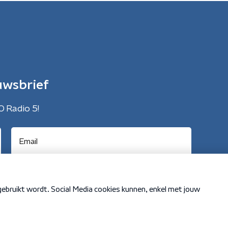
uwsbrief
O Radio 5!
Cookiebeleid