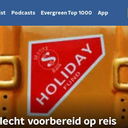
st
Podcasts
Evergreen Top 1000
App
echt voorbereid op reis