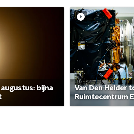
 augustus: bijna
Van Den Helder to
t
Ruimtecentrum E