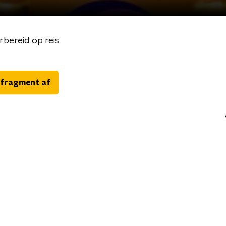
bereid op reis
 fragment af