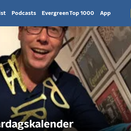
st
Podcasts
Evergreen Top 1000
App
ardagskalender