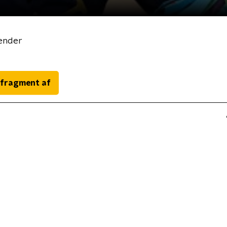
ender
 fragment af