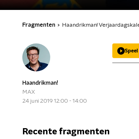
Fragmenten
Haandrikman! Verjaardagskal
Speel
Haandrikman!
MAX
24 juni 2019 12:00 - 14:00
Recente fragmenten