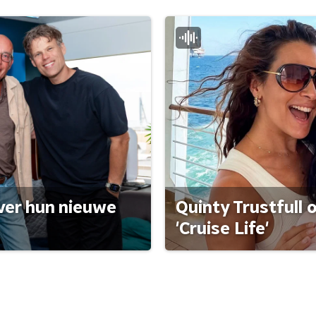
ver hun nieuwe
Quinty Trustfull 
'Cruise Life'