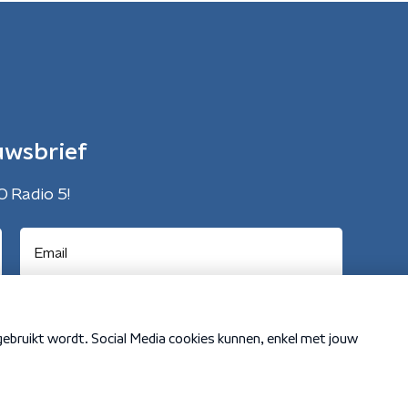
uwsbrief
O Radio 5!
Cookiebeleid