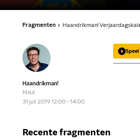
Fragmenten
Haandrikman! Verjaardagskal
Speel
Haandrikman!
MAX
31 juli 2019 12:00 - 14:00
Recente fragmenten