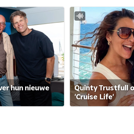
ver hun nieuwe
Quinty Trustfull 
'Cruise Life'