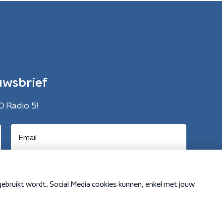
uwsbrief
O Radio 5!
Cookiebeleid