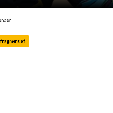
ender
 fragment af