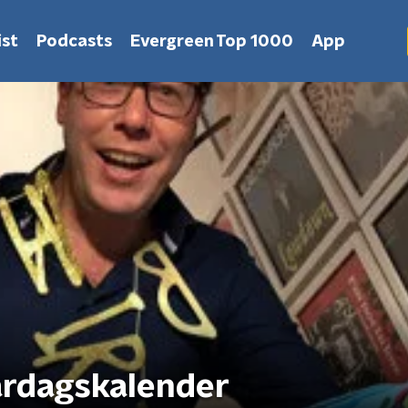
st
Podcasts
Evergreen Top 1000
App
ardagskalender