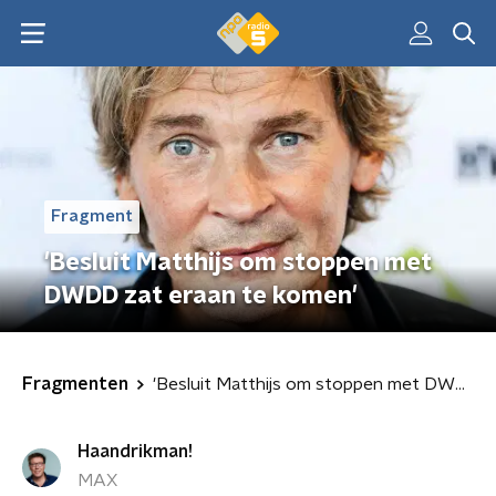
Fragment
'Besluit Matthijs om stoppen met
DWDD zat eraan te komen'
Fragmenten
'Besluit Matthijs om stoppen met DWDD zat eraan te komen'
Haandrikman!
MAX