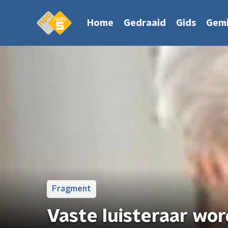
Home
Gedraaid
Gids
Gemi
Fragment
Vaste luisteraar wo