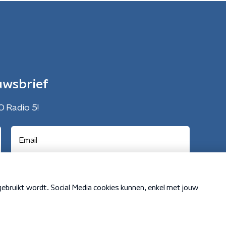
uwsbrief
O Radio 5!
Cookiebeleid