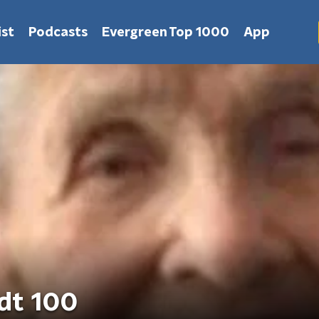
st
Podcasts
Evergreen Top 1000
App
rdt 100