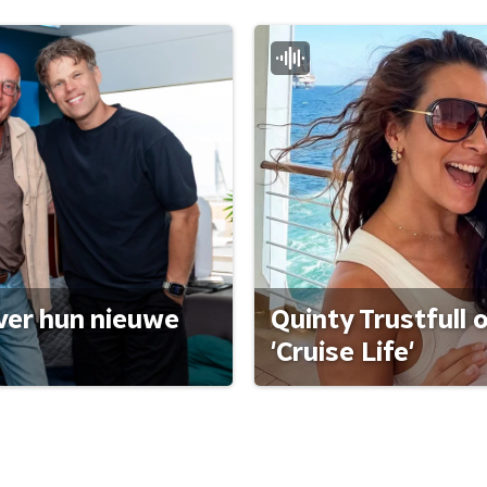
ver hun nieuwe
Quinty Trustfull 
'Cruise Life'