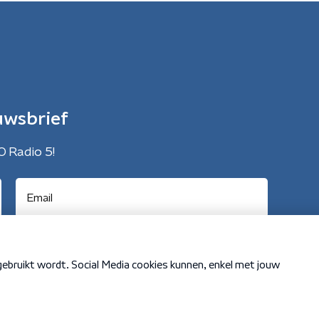
uwsbrief
O Radio 5!
Cookiebeleid