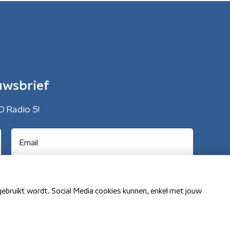
uwsbrief
O Radio 5!
Cookiebeleid