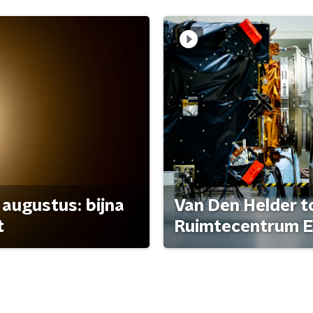
 augustus: bijna
Van Den Helder to
t
Ruimtecentrum E