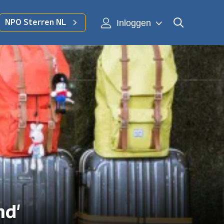
Inloggen
NPO Sterren NL
nd'