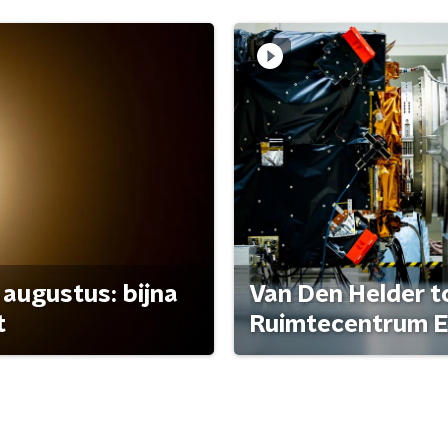
 augustus: bijna
Van Den Helder to
t
Ruimtecentrum E