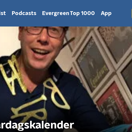
st
Podcasts
Evergreen Top 1000
App
ardagskalender