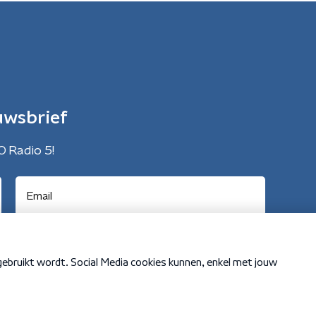
uwsbrief
O Radio 5!
Cookiebeleid