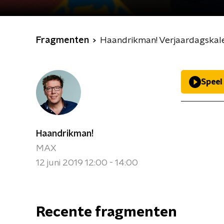
Fragmenten
Haandrikman! Verjaardagskal
Speel
Haandrikman!
MAX
12 juni 2019 12:00 - 14:00
Recente fragmenten