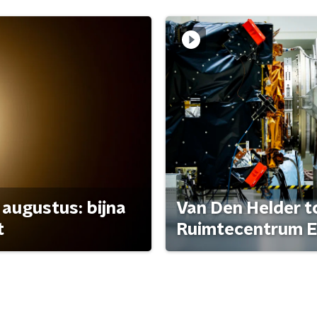
 augustus: bijna
Van Den Helder to
t
Ruimtecentrum E