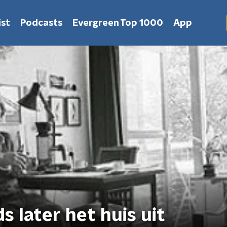
st
Podcasts
Evergreen Top 1000
App
 later het huis uit