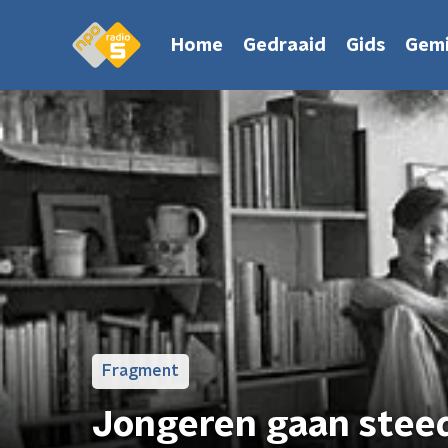
Home
Gedraaid
Gids
Gemi
Fragment
Jongeren gaan steeds