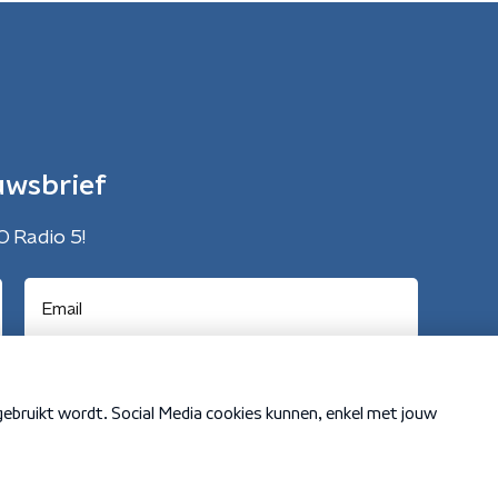
uwsbrief
O Radio 5!
Cookiebeleid