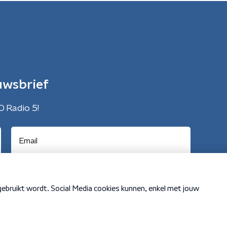
uwsbrief
O Radio 5!
Cookiebeleid