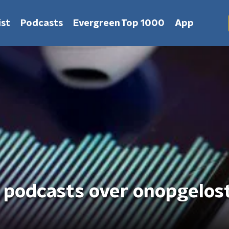
st
Podcasts
Evergreen Top 1000
App
k podcasts over onopgelos