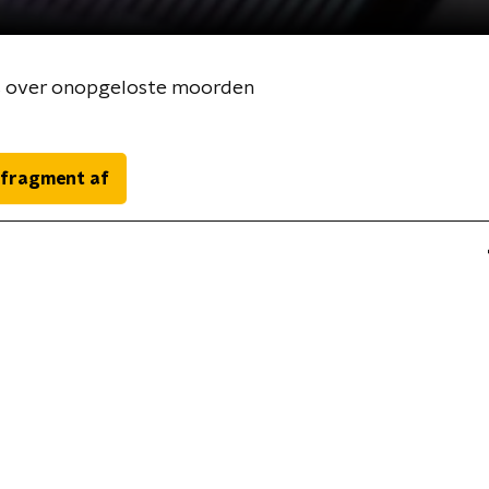
ts over onopgeloste moorden
 fragment af