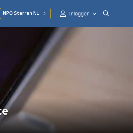
Inloggen
NPO Sterren NL
te