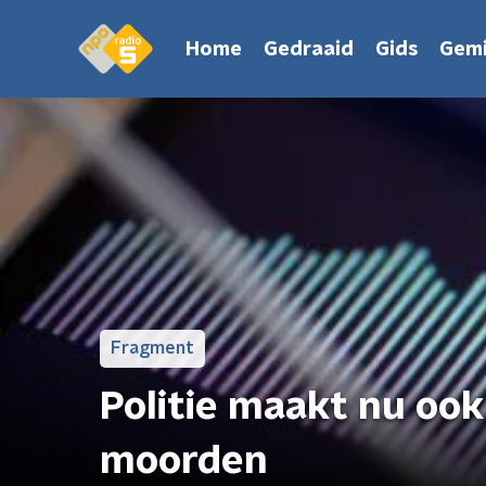
Home
Gedraaid
Gids
Gemi
Fragment
Politie maakt nu oo
moorden