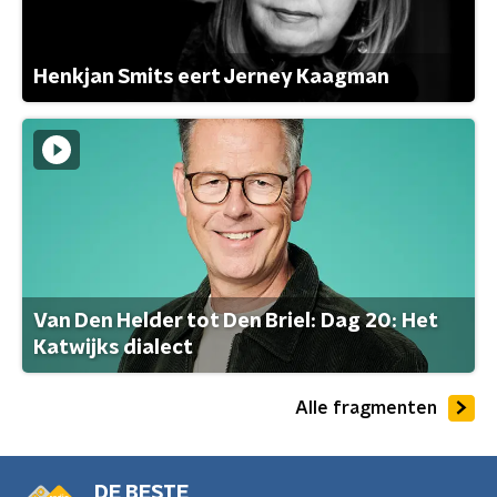
Henkjan Smits eert Jerney Kaagman
Van Den Helder tot Den Briel: Dag 20: Het
Katwijks dialect
Alle fragmenten
DE BESTE