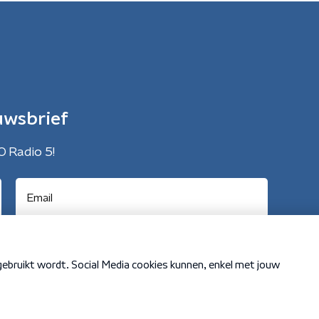
uwsbrief
O Radio 5!
Cookiebeleid