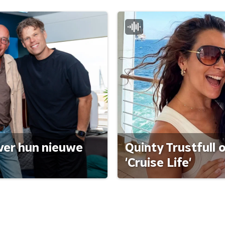
ver hun nieuwe
Quinty Trustfull 
'Cruise Life'