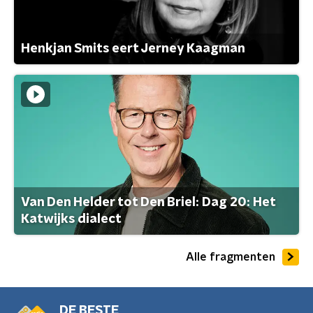
Henkjan Smits eert Jerney Kaagman
Van Den Helder tot Den Briel: Dag 20: Het
Katwijks dialect
Alle fragmenten
DE BESTE