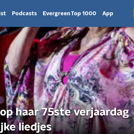
st
Podcasts
Evergreen Top 1000
App
t op haar 75ste verjaardag
jke liedjes