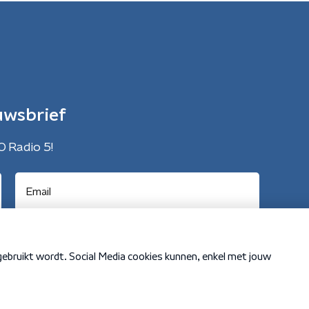
uwsbrief
O Radio 5!
Cookiebeleid