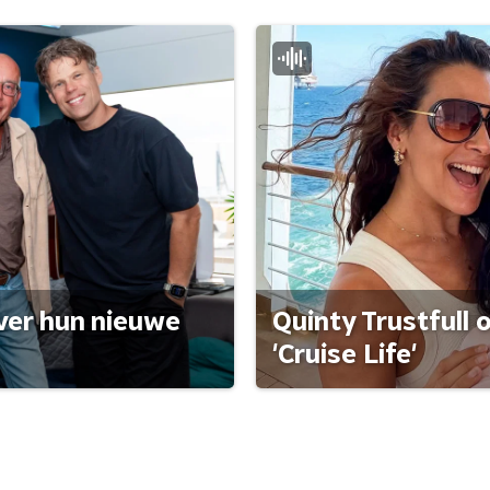
ver hun nieuwe
Quinty Trustfull 
'Cruise Life'