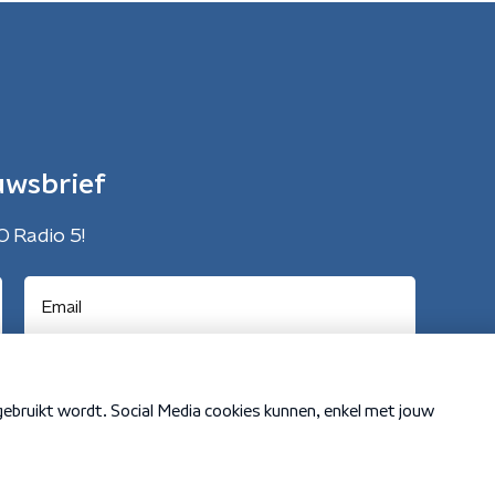
uwsbrief
O Radio 5!
Cookiebeleid