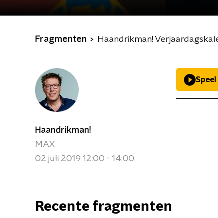
Fragmenten
Haandrikman! Verjaardagskal
Speel
Haandrikman!
MAX
02 juli 2019 12:00 - 14:00
Recente fragmenten