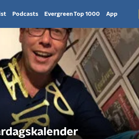
st
Podcasts
Evergreen Top 1000
App
ardagskalender