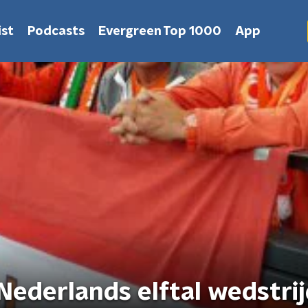
st
Podcasts
Evergreen Top 1000
App
Nederlands elftal wedstri