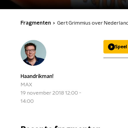
Fragmenten
Gert Grimmius over Nederlands
Speel
Haandrikman!
MAX
19 november 2018 12:00 -
14:00