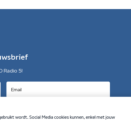
uwsbrief
O Radio 5!
Cookiebeleid