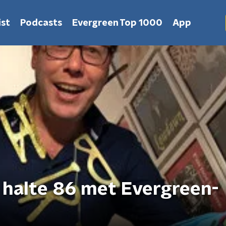
st
Podcasts
Evergreen Top 1000
App
j halte 86 met Evergreen-