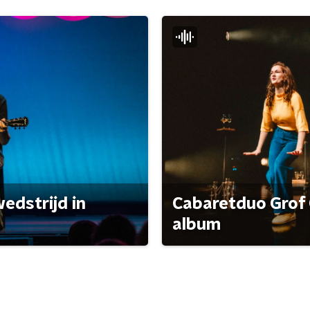
edstrijd in
Cabaretduo Grof 
album