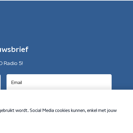
uwsbrief
O Radio 5!
Cookiebeleid