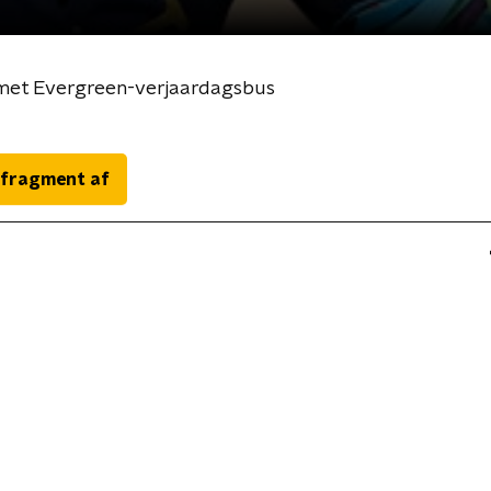
6 met Evergreen-verjaardagsbus
 fragment af