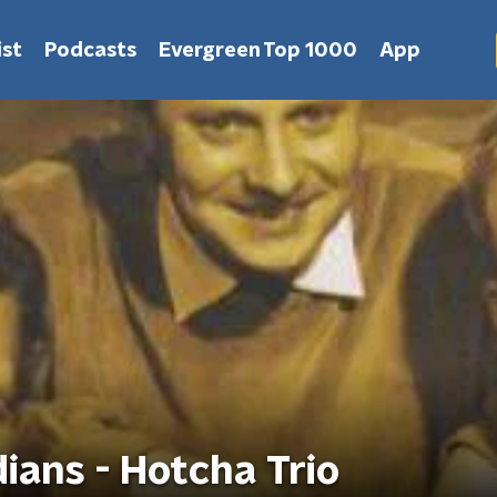
st
Podcasts
Evergreen Top 1000
App
ians - Hotcha Trio