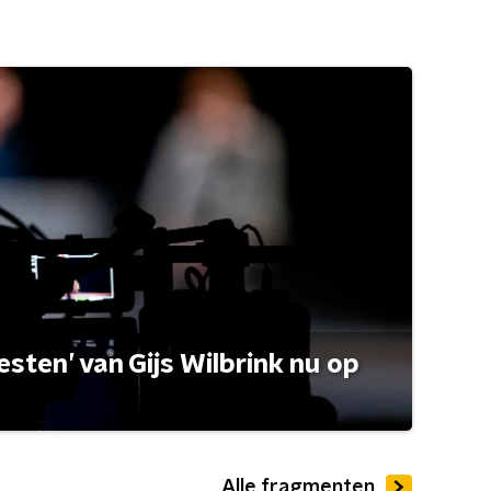
esten’ van Gijs Wilbrink nu op
Alle fragmenten