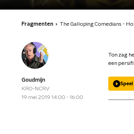
Fragmenten
The Galloping Comedians - Ho
Ton zag he
een persi
Goudmijn
Speel
KRO-NCRV
19 mei 2019 14:00 - 16:00