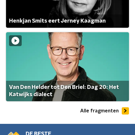
Henkjan Smits eert Jerney Kaagman
Van Den Helder tot Den Briel: Dag 20: Het
Katwijks dialect
Alle fragmenten
DE BESTE